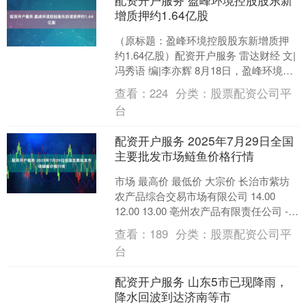
增质押约1.64亿股
（原标题：盈峰环境控股股东新增质押
约1.64亿股）配资开户服务 雷达财经 文|
冯秀语 编|李亦辉 8月18日，盈峰环境
（证券代码：000967）发布公告，宣布
查看：
224
分类：
股票配资公司平
其....
台
配资开户服务 2025年7月29日全国
主要批发市场鲢鱼价格行情
市场 最高价 最低价 大宗价 长治市紫坊
农产品综合交易市场有限公司 14.00
12.00 13.00 亳州农产品有限责任公司 -- -
- 10.00 全国鲢鱼....
查看：
189
分类：
股票配资公司平
台
配资开户服务 山东5市已现降雨，
降水回波到达济南等市