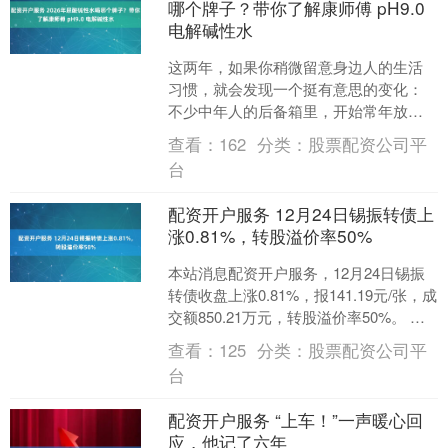
哪个牌子？带你了解康师傅 pH9.0
电解碱性水
这两年，如果你稍微留意身边人的生活
习惯，就会发现一个挺有意思的变化：
不少中年人的后备箱里，开始常年放着
几瓶碱性水。火锅、烧烤、应酬、熬
查看：
162
分类：
股票配资公司平
夜，一样没少，但大家对身体....
台
配资开户服务 12月24日锡振转债上
涨0.81%，转股溢价率50%
本站消息配资开户服务，12月24日锡振
转债收盘上涨0.81%，报141.19元/张，成
交额850.21万元，转股溢价率50%。 资
料显示，锡振转债信用级别为“A....
查看：
125
分类：
股票配资公司平
台
配资开户服务 “上车！”一声暖心回
应，他记了六年