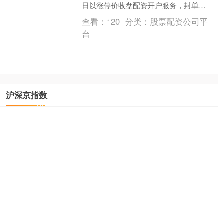
日以涨停价收盘配资开户服务，封单资
金超过1亿元。 11日早盘，药明康德开盘
查看：
120
分类：
股票配资公司平
后迅速....
台
沪深京指数
上证综指
3940.04
+39.68
+1.02%