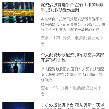
配资炒股首选平台 墨竹工卡警民联
手 成功救助受伤金雕
本文转自：拉萨日报配资炒股首选平台
拉萨融媒讯（记者莫瑞英）7月27日，墨
竹工卡县扎雪乡上演了一场暖心的野生
动物救助行动，当地群众与派出所民警
查看：
175
分类：
股票配资公司平
接力，成功救助一只....
台
个人配资炒股配资 海军航空兵某部
开展飞行训练
个人配资炒股配资 夏日个人配资炒股配
资，海军航空兵某部开展飞行训练。常
永健摄....
查看：
96
分类：
股票配资公司平
台
手机炒股配资平台 穆尼奥斯：获得