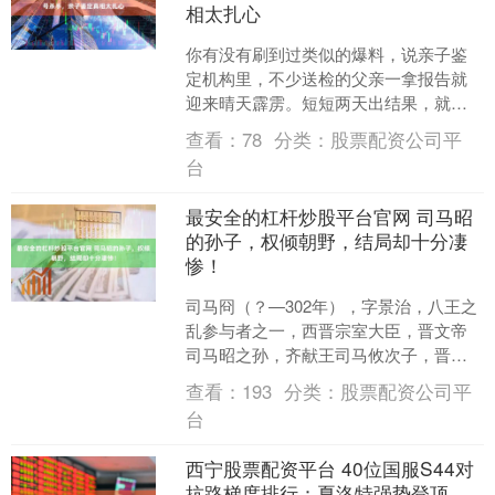
相太扎心
你有没有刷到过类似的爆料，说亲子鉴
定机构里，不少送检的父亲一拿报告就
迎来晴天霹雳。短短两天出结果，就有
数位男性拿到颠覆生活的答案个人配
查看：
78
分类：
股票配资公司平
资，权威数据显示全国亲子鉴....
台
最安全的杠杆炒股平台官网 司马昭
的孙子，权倾朝野，结局却十分凄
惨！
司马冏（？—302年），字景治，八王之
乱参与者之一，西晋宗室大臣，晋文帝
司马昭之孙，齐献王司马攸次子，晋武
帝司马炎之侄。和祖父司马昭一样最安
查看：
193
分类：
股票配资公司平
全的杠杆炒股平台官网....
台
西宁股票配资平台 40位国服S44对
抗路梯度排行：夏洛特强势登顶