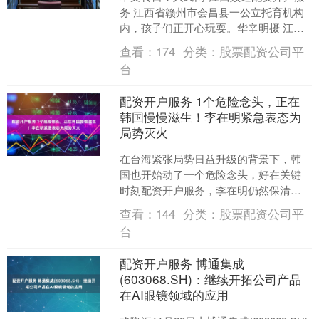
务 江西省赣州市会昌县一公立托育机构
内，孩子们正开心玩耍。华辛明摄 江西
省赣州市会昌县一公立托育机构内，孩
查看：
174
分类：
股票配资公司平
子们正开心玩耍。华....
台
配资开户服务 1个危险念头，正在
韩国慢慢滋生！李在明紧急表态为
局势灭火
在台海紧张局势日益升级的背景下，韩
国也开始动了一个危险念头，好在关键
时刻配资开户服务，李在明仍然保清
醒。 （部分韩国在野党议员呼吁发展核
查看：
144
分类：
股票配资公司平
武器，遭到李在明反对） ....
台
配资开户服务 博通集成
(603068.SH)：继续开拓公司产品
在AI眼镜领域的应用