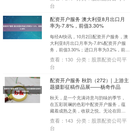
后相关话题引发热议。....
台
配资开户服务 澳大利亚8月出口月
率为-7.8%，前值3.30%
每经AI快讯，10月2日配资开户服务，澳
大利亚8月出口月率为-7.8%配资开户服
务，前值3.30%；进口月率为3.2%，前
值-1.30%。....
查看：
130
分类：
股票配资公司平
台
配资开户服务 秋韵（272）| 上游主
题摄影征稿作品展——杨奇作品
秋天，是一个充满诗意与韵味的季节，
在五彩斑斓的色彩中配资开户服务，蕴
藏着成熟之美，收获之悦。无论在田野
还是果园，处处彰显着绚丽与成熟。让
查看：
143
分类：
股票配资公司平
我们在金秋时节相约上游，....
台