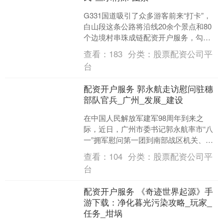
G331国道吸引了众多游客前来“打卡”，
白山段这条公路将沿线20余个景点和80
个边境村串珠成链配资开户服务，勾勒
出壮美山川与秀美林海。驻守于此的白
查看：
183
分类：
股票配资公司平
山边境管理支队....
台
配资开户服务 郭永航走访慰问驻穗
部队官兵_广州_发展_建设
在中国人民解放军建军98周年到来之
际，近日，广州市委书记郭永航率市“八
一”拥军慰问第一团到南部战区机关、南
部战区空军机关走访慰问配资开户服
查看：
104
分类：
股票配资公司平
务，并出席广州市“八一....
台
配资开户服务 《奇迹世界起源》手
游下载：净化暮光污染攻略_玩家_
任务_坩埚