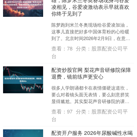
凌相见，谷爱凌激动表示早就喜欢
你终于见到了
陈梦跑到米兰冬奥现场给谷爱凌加油，
这事儿直接把好多中国体育粉的心给暖
到了。北京时间2026年2月9日，在意大
利米兰-科尔蒂纳冬奥会的利维尼奥雪上
查看：
78
分类：
股票配资公司平
公园，自由式滑雪....
台
配资炒股官网 梨花声音研修院保障
退费，镜前练声更安心
很多人学朗诵都卡在表情僵硬这道坎，
要么对着镜头面无表情，要么刻意挤笑
显得尴尬。其实梨花声音研修院的课程
里，早就把对着镜子纠正表情当成核心
查看：
97
分类：
股票配资公司平
技巧来教，而且明确的梨花....
台
配资开户服务 2026年尿酸碱性水喝