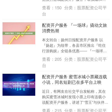
咖啡来提神。在一次熬夜打游戏时，他
查看：
150
分类：
股票配资公司平
突然感到身体不适....
台
配资开户服务 『一场球』撬动文旅
消费热潮
本文转自：扬州日报配资开户服务 以
『扬超』为纽带，各县市区推出『吃住
行游购娱』全链条优惠—— 『一场球』
撬动文旅消费热潮 2025年扬州市城市足
查看：
205
分类：
股票配资公司平
球联赛战火重燃，....
台
配资开户服务 蜜雪冰城小票藏连载
小说，同名短剧已在多平台上映
近日，有网友在社交平台发帖称，其在
购买蜜雪冰城时发现小票上印有连载小
说配资开户服务，讲述了“雪王”与伙伴小
柠檬穿越至古代经营咖啡店的故事，随
查看：
215
分类：
股票配资公司平