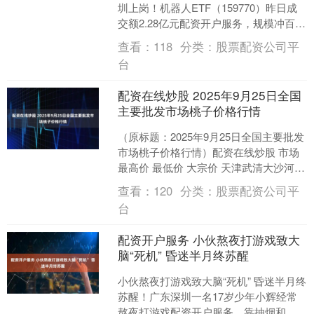
圳上岗！机器人ETF（159770）昨日成
交额2.28亿元配资开户服务，规模冲百
亿！机构：人形机器人产业化进程加
查看：
118
分类：
股票配资公司平
速） 11月1....
台
配资在线炒股 2025年9月25日全国
主要批发市场桃子价格行情
（原标题：2025年9月25日全国主要批发
市场桃子价格行情）配资在线炒股 市场
最高价 最低价 大宗价 天津武清大沙河批
发市场 6.00 3.40 4.70 邯....
查看：
120
分类：
股票配资公司平
台
配资开户服务 小伙熬夜打游戏致大
脑“死机” 昏迷半月终苏醒
小伙熬夜打游戏致大脑“死机” 昏迷半月终
苏醒！广东深圳一名17岁少年小辉经常
熬夜打游戏配资开户服务，靠抽烟和喝