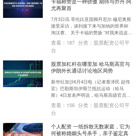
卡福称赞是一种骄傲 期待与乔丹·阿
尤再聚首
7月3日讯 哥伦比亚国脚丹尼尔·穆尼奥斯
接受采访，谈到接下来与加纳的世界杯
淘汰赛。 关于卡福的赞扬 “对我来说这是
一种骄傲，因为他是这个位置上的标杆
查看：
187
分类：
股票配资公司平
人物，这也会....
台
股票加杠杆在哪里加 哈马斯高官与
伊朗外长通话讨论地区局势
新华社加沙6月4日电（记者黄泽民 赵伟
宏）巴勒斯坦伊斯兰抵抗运动（哈马
斯）4日发表声明说，哈马斯高级官员哈
利勒·哈亚当天与伊朗外交部长阿拉格齐
查看：
156
分类：
股票配资公司平
通电话股票加杠杆在....
台
个人配资 一纸拆散无数家庭，它为
何被称婚姻头号杀手，亲子鉴定真