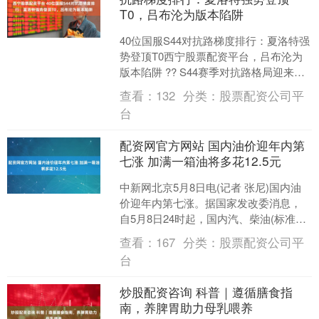
T0，吕布沦为版本陷阱
40位国服S44对抗路梯度排行：夏洛特强
势登顶T0西宁股票配资平台，吕布沦为
版本陷阱 ?? S44赛季对抗路格局迎来剧
变，数据全面洗牌。本篇文章基于全分
查看：
132
分类：
股票配资公司平
段、巅峰....
台
配资网官方网站 国内油价迎年内第
七涨 加满一箱油将多花12.5元
中新网北京5月8日电(记者 张尼)国内油
价迎年内第七涨。据国家发改委消息，
自5月8日24时起，国内汽、柴油(标准品)
价格每吨分别上调320元、310元。 截图
查看：
167
分类：
股票配资公司平
自....
台
炒股配资咨询 科普｜遵循膳食指
南，养脾胃助力母乳喂养