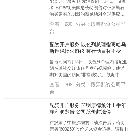
配资开户服务 国际油价周一走低。投资
者正在权衡美国总统特朗普对俄罗斯石
油买家实施制裁的新威胁对全球供应可
能产生的影响，同时仍对特朗普的关税
查看：
230
分类：
股票配资公司平
政策感到担忧。 布伦特....
台
配资开户服务 以色列总理指责哈马
斯拒绝停火协议 称行动目标不变
当地时间7月13日，以色列总理内塔尼亚
胡在其社交媒体账号发布视频称，他近
期对美国的访问“非常成功”。 视频中，内
塔尼亚胡驳斥了有关他阻碍达成加沙停
查看：
206
分类：
股票配资公司平
火协议的指控，....
台
配资开户服务 药明康德预计上半年
净利润翻倍 公司股价封涨停
在披露了中报预增的业绩预告后，药明
康德(603259)股价迎来资金追捧。该股11