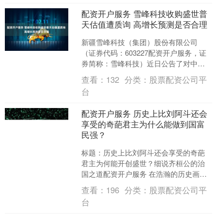
配资开户服务 雪峰科技收购盛世普
天估值遭质询 高增长预测是否合理
新疆雪峰科技（集团）股份有限公司
（证券代码：603227配资开户服务，证
券简称：雪峰科技）近日公告了对中证
中小投资者服务中心《股东质询函》的
查看：
132
分类：
股票配资公司平
回复。 投资者服务中....
台
配资开户服务 历史上比刘阿斗还会
享受的奇葩君主为什么能做到国富
民强？
标题：历史上比刘阿斗还会享受的奇葩
君主为何能开创盛世？细说齐桓公的治
国之道配资开户服务 在浩瀚的历史画卷
中，总有一些特立独行的统治者以其矛
查看：
196
分类：
股票配资公司平
盾的形象引发后人深思。....
台