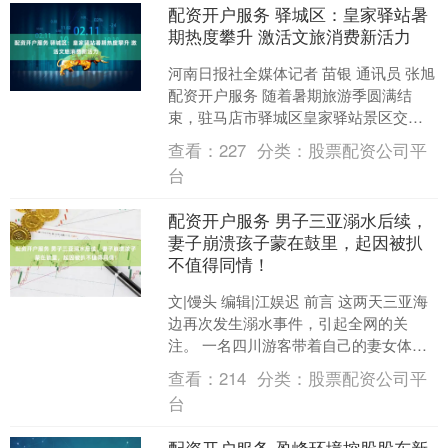
配资开户服务 驿城区：皇家驿站暑
期热度攀升 激活文旅消费新活力
河南日报社全媒体记者 苗银 通讯员 张旭
配资开户服务 随着暑期旅游季圆满结
束，驻马店市驿城区皇家驿站景区交出
了一份亮眼的成绩单。7月1日至8月31
查看：
227
分类：
股票配资公司平
日，景区累计接....
台
配资开户服务 男子三亚溺水后续，
妻子崩溃孩子蒙在鼓里，起因被扒
不值得同情！
文|馒头 编辑|江娱迟 前言 这两天三亚海
边再次发生溺水事件，引起全网的关
注。 一名四川游客带着自己的妻女体验
海边风光，却将自己的性命永远留在了
查看：
214
分类：
股票配资公司平
大海里。 这本来....
台
配资开户服务 盈峰环境控股股东新