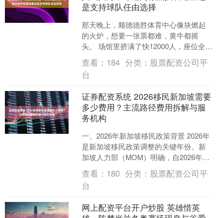
是支持球队任由选择
那天晚上，顺德德胜体育中心像块燃起
的火炉，想要一张票都难，黄牛都摇
头。 场馆里挤满了快12000人，座位全都
坐满了，过道里站满了人，就连场外也
查看：
184
分类：
股票配资公司平
有人死死盯着退票，....
台
证券配资系统 2026移民新加坡需要
多少费用？主流路径费用拆解与服
务机构
一、2026年新加坡移民政策背景 2026年
是新加坡移民政策调整的关键年份。新
加坡人力部（MOM）明确，自2026年1
月起，就业准证（EP）起征薪资门槛进
查看：
180
分类：
股票配资公司平
一步上....
台
网上配资平台开户炒股 英雄惜英
雄，陈梦米兰冬奥赛场现身与谷爱