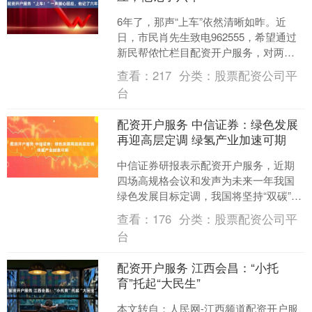
6年了，那声“上车”依然清晰如昨。近
日，市民肖先生致电962555，希望通过
新民帮侬忙栏目配资开户服务，对两位
民警的援手表达感谢。那一程护送，鼓
查看：
217
分类：
股票配资公司平
舞了他一生。 肖....
台
配资开户服务 中信证券：绿色发展
再迎高层定调 绿氢产业加速可期
中信证券研报表示配资开户服务，近期
四场高规格会议和发声为未来一年我国
绿色发展目标定调，我国将坚持“双碳”引
领，推动全面绿色转型，在重点行业深
查看：
176
分类：
股票配资公司平
入推进节能降碳改造，....
台
配资开户服务 江西会昌：“小托
育”托起“大民生”
本文转自：人民网-江西频道配资开户服