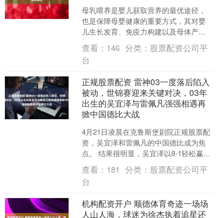
母乳喂养是婴儿获取营养的最优途径，
也是保障母婴健康的重要方式，其对婴
儿生长发育、免疫力构建以及母体产后
康复均具有不可替代的作用。 哺乳期女
查看：
146
分类：
股票配资公司平
性的膳食结构是乳汁合成....
台
正规股票配资 雷神03一度落后陷入
被动，世锦赛迎来关键对决，03年
出生的吴宜泽与雷佩凡强强相遇再
掀中国德比大战
4月21日凌晨在克鲁斯堡剧院正规股票配
资，吴宜泽和雷佩凡的中国德比成为焦
点。 结果很明显，吴宜泽以8-1轻松赢得
第一阶段，让雷佩凡从开局0-3落后，手
查看：
181
分类：
股票配资公司平
感差，失误....
台
机构配资开户 顺德体育奇迹一场场
人山人海，球迷为徐杰执着追星还