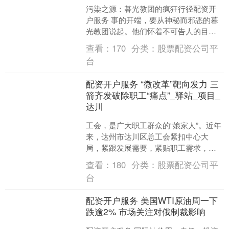
污染之源：暮光教团的疯狂行径配资开
户服务 事的开端，要从神秘而邪恶的暮
光教团说起。他们怀着不可告人的目
的，将罪恶之手伸向了原本宁静祥和的
查看：
170
分类：
股票配资公司平
炼金之路。这群疯狂的家伙....
台
配资开户服务 “微改革”靶向发力 三
箭齐发破除职工“痛点”_驿站_项目_
达川
工会，是广大职工群众的“娘家人”。近年
来，达州市达川区总工会紧扣中心大
局，紧跟发展需要，紧贴职工需求，以
三项创新“微改革”为抓手——工地工会、
查看：
180
分类：
股票配资公司平
教工之家和工会驿站....
台
配资开户服务 美国WTI原油周一下
跌逾2% 市场关注对俄制裁影响