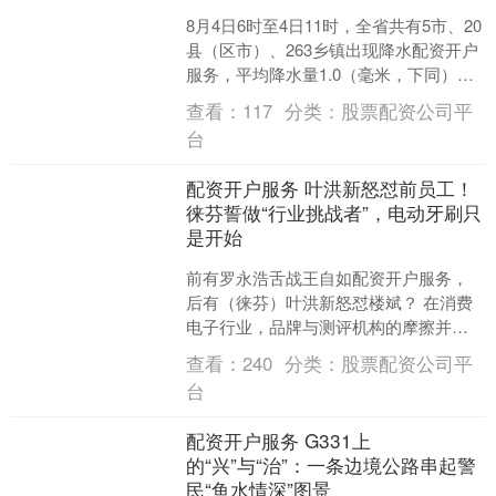
8月4日6时至4日11时，全省共有5市、20
县（区市）、263乡镇出现降水配资开户
服务，平均降水量1.0（毫米，下同），
折合水量约1.6亿立方米。各市平均：德
查看：
117
分类：
股票配资公司平
州....
台
配资开户服务 叶洪新怒怼前员工！
徕芬誓做“行业挑战者”，电动牙刷只
是开始
前有罗永浩舌战王自如配资开户服务，
后有（徕芬）叶洪新怒怼楼斌？ 在消费
电子行业，品牌与测评机构的摩擦并不
罕见，但很少有 CEO 亲自下场，点名怒
查看：
240
分类：
股票配资公司平
怼前员工。8 月....
台
配资开户服务 G331上
的“兴”与“治”：一条边境公路串起警
民“鱼水情深”图景