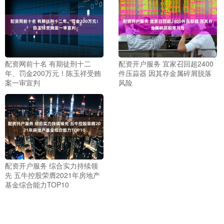
配资网前十名 有期徒刑十二
配资开户服务 宜家召回超2400
年、罚金200万元！陈玉祥受贿
件压蒜器 因其存金属碎屑脱落
案一审宣判
风险
配资开户服务 综合实力持续领
先 五牛控股荣膺2021年房地产
基金综合能力TOP10