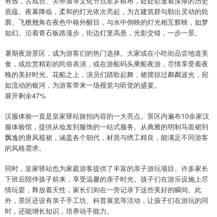
有致，古戏台、关帝庙等文化节点星罗棋布，处处彰显着深厚的历史
底蕴。夜幕降临，柔和的灯光依次亮起，为古建筑群勾勒出灵动的轮
廓。飞檐翘角在夜色中格外醒目，与水中倒映的灯光相互辉映，如梦
如幻。沿着青石板路漫步，街边灯笼高悬，光影交错，一步一景。
暑期夜游景区，成为游客们的热门选择。大家或在小吃街品尝地道美
食，或欣赏精彩的民俗表演，或在游船码头乘船夜游，尽情享受着夜
晚的美好时光。花船之上，演员们踏歌起舞，裙摆掠过粼粼波光，宛
如流动的银河，为游客带来一场视觉与听觉的盛宴。
展开剩余47%
汉服体验一直是皇家驿站旅拍内容的一大亮点。景区内遍布10余家汉
服体验馆，提供从妆发到服饰的一站式服务。从典雅的明制马面裙到
飘逸的唐风襦裙，涵盖各个朝代，材质与绣工精良，能满足不同游客
的风格需求。
同时，皇家驿站也为家庭游客提供了丰富的亲子游玩项目。许多家长
下班后陪伴孩子前来，享受温馨的亲子时光。孩子们在游乐设施上尽
情玩耍，释放着天性，家长们则在一旁记录下这些美好的瞬间。此
外，景区还设有亲子手工坊、科普展览等活动，让孩子们在游玩的同
时，还能增长知识，培养动手能力。