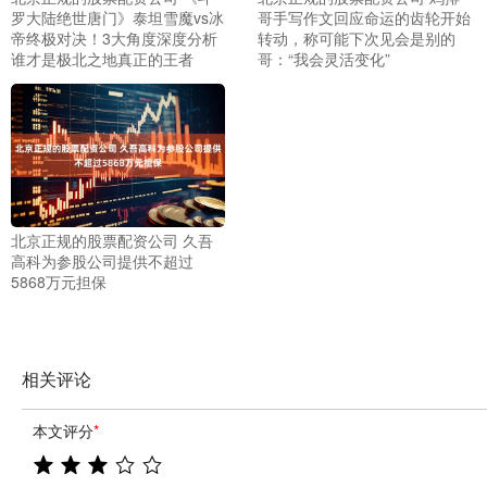
罗大陆绝世唐门》泰坦雪魔vs冰
哥手写作文回应命运的齿轮开始
帝终极对决！3大角度深度分析
转动，称可能下次见会是别的
谁才是极北之地真正的王者
哥：“我会灵活变化”
北京正规的股票配资公司 久吾
高科为参股公司提供不超过
5868万元担保
相关评论
本文评分
*