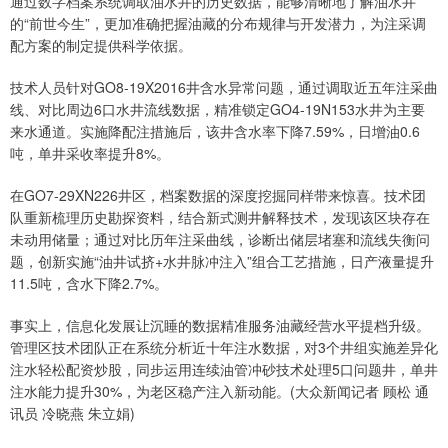
通过数字档案系统调取油水井的历史数据，能够清晰地了解油水井
的“前世今生”，更加准确把握油藏的分布规律与开发潜力，为注采调
配方案的制定提供科学依据。
技术人员针对GO8-19X2016井含水异常问题，通过调取近五年注采曲
线、对比周边6口水井流线数据，精准锁定GO4-19N153水井为主要
来水通道。实施降配注措施后，该井含水率下降7.59%，日增油0.6
吨，单井采收率提升8%。
在GO7-29XN226井区，档案数据的深度挖掘同样带来惊喜。技术团
队重新梳理历史勘探资料，结合新式测井解释技术，发现该区块存在
未动用储量；通过对比历年注采曲线，诊断出储层堵塞和流线失衡问
题，创新实施“油井试挤+水井脉冲注入”组合工艺措施，日产液量提升
11.5吨，含水下降2.7%。
事实上，信息化发展让沉睡的数据精准服务油藏经营水平提档升级。
管理区技术团队正在系统分析近十年注水数据，对3个井组实施差异化
注水轻松配资炒股，同步运用连续油管冲砂技术处理5口问题井，单井
注水能力提升30%，为老区稳产注入新动能。(大众新闻记者 顾松 通
讯员 冷晓燕 朱立娟)