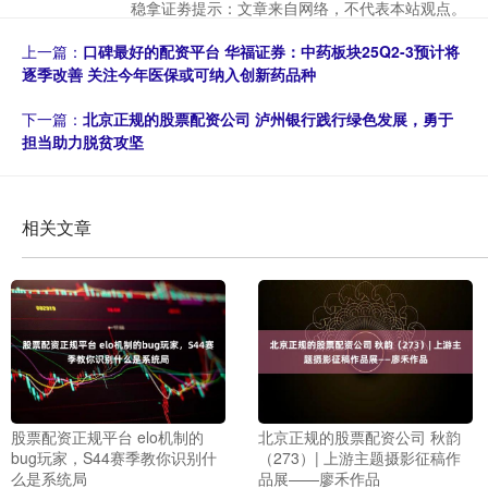
稳拿证劵提示：文章来自网络，不代表本站观点。
上一篇：
口碑最好的配资平台 华福证券：中药板块25Q2-3预计将
逐季改善 关注今年医保或可纳入创新药品种
下一篇：
北京正规的股票配资公司 泸州银行践行绿色发展，勇于
担当助力脱贫攻坚
相关文章
股票配资正规平台 elo机制的
北京正规的股票配资公司 秋韵
bug玩家，S44赛季教你识别什
（273）| 上游主题摄影征稿作
么是系统局
品展——廖禾作品